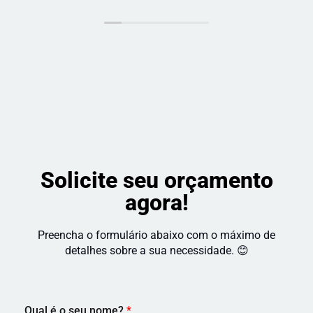
indico!
 com o 
resultado 
e a 
satisfação 
do cliente. 
Recomendo!
Solicite seu orçamento
agora!
Preencha o formulário abaixo com o máximo de
detalhes sobre a sua necessidade. 😊
Qual é o seu nome?
*