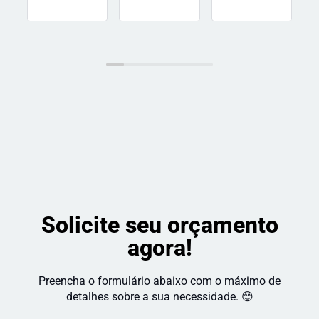
muito a 
do prazo! 
atenciosos,
pena 
Recomendo!
 se 
super 
preocupam
indico!
 com o 
resultado 
e a 
satisfação 
do cliente. 
Recomendo!
Solicite seu orçamento
agora!
Preencha o formulário abaixo com o máximo de
detalhes sobre a sua necessidade. 😊