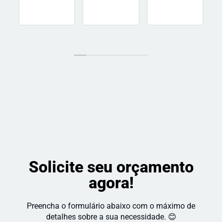
Valeu 
e dentro 
 e 
muito a 
do prazo! 
atenciosos,
pena 
Recomendo!
 se 
super 
preocupam
indico!
 com o 
resultado 
e a 
satisfação 
do cliente. 
Recomendo!
Solicite seu orçamento
agora!
Preencha o formulário abaixo com o máximo de
detalhes sobre a sua necessidade. 😊