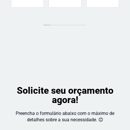
muito a 
do prazo! 
atenciosos,
pena 
Recomendo!
 se 
super 
preocupam
indico!
 com o 
resultado 
e a 
satisfação 
do cliente. 
Recomendo!
Solicite seu orçamento
agora!
Preencha o formulário abaixo com o máximo de
detalhes sobre a sua necessidade. 😊