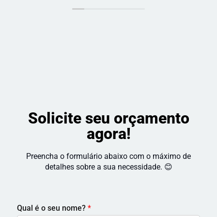
indico!
 com o 
resultado 
e a 
satisfação 
do cliente. 
Recomendo!
Solicite seu orçamento
agora!
Preencha o formulário abaixo com o máximo de
detalhes sobre a sua necessidade. 😊
Qual é o seu nome?
*