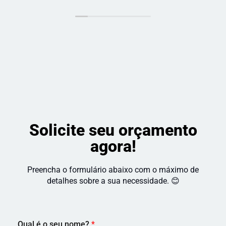
indico!
 com o 
resultado 
e a 
satisfação 
do cliente. 
Recomendo!
Solicite seu orçamento
agora!
Preencha o formulário abaixo com o máximo de
detalhes sobre a sua necessidade. 😊
Qual é o seu nome?
*